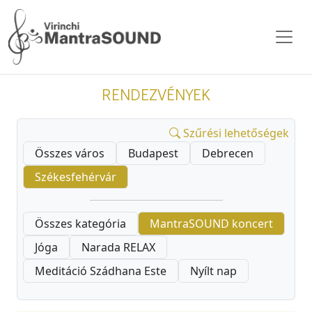
RENDEZVÉNYEK
Szűrési lehetőségek
Összes város
Budapest
Debrecen
Székesfehérvár
Összes kategória
MantraSOUND koncert
Jóga
Narada RELAX
Meditáció Szádhana Este
Nyílt nap