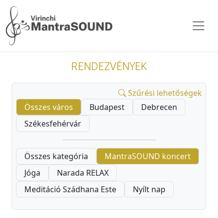
RENDEZVÉNYEK
Szűrési lehetőségek
Összes város
Budapest
Debrecen
Székesfehérvár
Összes kategória
MantraSOUND koncert
Jóga
Narada RELAX
Meditáció Szádhana Este
Nyílt nap