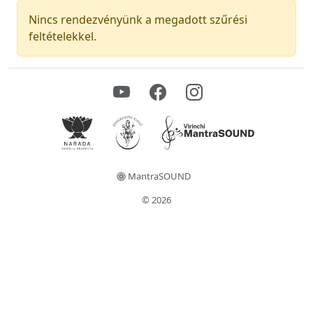
Nincs rendezvényünk a megadott szűrési
feltételekkel.
MantraSOUND
© 2026