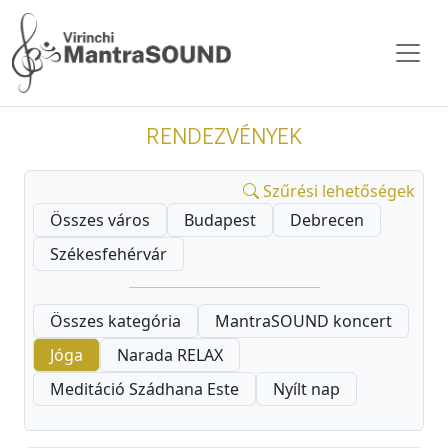
RENDEZVÉNYEK
Szűrési lehetőségek
Összes város
Budapest
Debrecen
Székesfehérvár
Összes kategória
MantraSOUND koncert
Jóga
Narada RELAX
Meditáció Szádhana Este
Nyílt nap