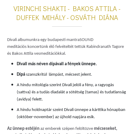
VIRINCHI SHAKTI - BAKOS ATTILA -
DUFFEK MIHÁLY - OSVÁTH DIÁNA
Dívali albumunkra egy budapesti mantraSOUND
meditációs koncertünk élő felvételtét tettük Rabindranath Tagore
és Bakos Attila vesmeditációkkal.
Divali más néven dípávali a fények ünnepe.
Dípá
szanszkritül lámpást, mécsest jelent.
A hindu mitológia szerint Divali jelöli a fény, a ragyogás
(sattva) és a tudás diadalát a sötétség (tamas) és tudatlanság
(avidya) felett.
A hindu holdnaptár szeint Divali ünnepe a kárttika hónapban
(október-november) az újhold napjára esik.
Az ünnep estéjén
az emberek szépen felöltözve
mécseseket,