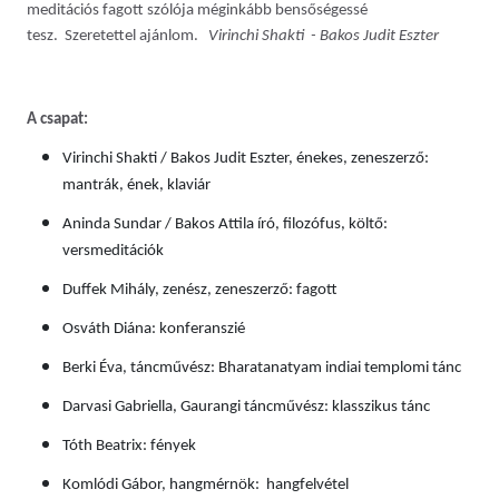
meditációs fagott szólója méginkább bensőségessé
tesz. Szeretettel ajánlom.
Virinchi Shakti - Bakos Judit Eszter
A csapat:
Virinchi Shakti / Bakos Judit Eszter, énekes, zeneszerző:
mantrák, ének, klaviár
Aninda Sundar / Bakos Attila író, filozófus, költő:
versmeditációk
Duffek Mihály, zenész, zeneszerző: fagott
Osváth Diána: konferanszié
Berki Éva, táncművész: Bharatanatyam indiai templomi tánc
Darvasi Gabriella, Gaurangi táncművész: klasszikus tánc
Tóth Beatrix: fények
Komlódi Gábor, hangmérnök: hangfelvétel