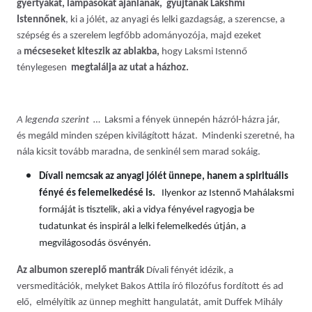
gyertyákat, lámpásokat ajánlanak, gyújtanak Lakshmí
Istennőnek
, ki a jólét, az anyagi és lelki gazdagság, a szerencse, a
szépség és a szerelem legfőbb adományozója, majd ezeket
a
mécseseket kiteszik az ablakba,
hogy Laksmi Istennő
ténylegesen
megtalálja az utat a házhoz.
A legenda szerint …
Laksmi a fények ünnepén házról-házra jár,
és megáld minden szépen kivilágított házat. Mindenki szeretné, ha
nála kicsit tovább maradna, de senkinél sem marad sokáig.
Dívali nemcsak az anyagi jólét ünnepe, hanem a spirituális
fényé és felemelkedésé is.
Ilyenkor az Istennő Mahálaksmi
formáját is tisztelik, aki a vidya fényével ragyogja be
tudatunkat és inspirál a lelki felemelkedés útján, a
megvilágosodás ösvényén.
Az albumon szereplő mantrák
Dívali fényét idézik, a
versmeditációk, melyket Bakos Attila író filozófus fordított és ad
elő, elmélyítik az ünnep meghitt hangulatát, amit Duffek Mihály