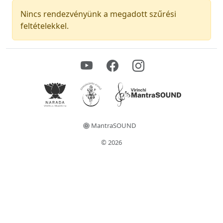
Nincs rendezvényünk a megadott szűrési
feltételekkel.
MantraSOUND
© 2026