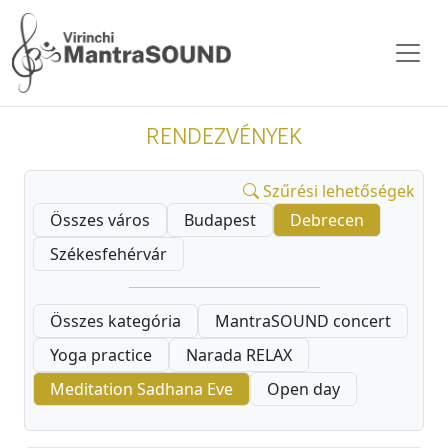
RENDEZVÉNYEK
Szűrési lehetőségek
Összes város
Budapest
Debrecen
Székesfehérvár
Összes kategória
MantraSOUND concert
Yoga practice
Narada RELAX
Meditation Sadhana Eve
Open day