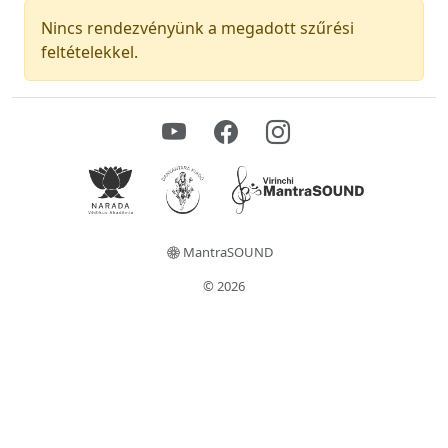
Nincs rendezvényünk a megadott szűrési
feltételekkel.
MantraSOUND
© 2026