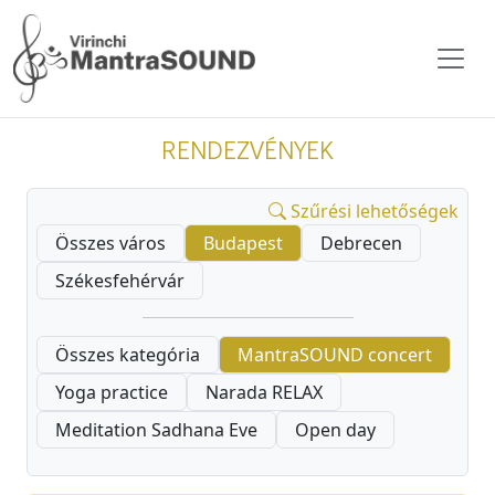
RENDEZVÉNYEK
Szűrési lehetőségek
Összes város
Budapest
Debrecen
Székesfehérvár
Összes kategória
MantraSOUND concert
Yoga practice
Narada RELAX
Meditation Sadhana Eve
Open day